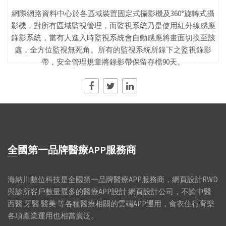
網際網路資料中心於各區域裝置固定式攝影機及360°旋轉式攝
影機，對所有區域監視管理，而監視系統乃是使用紅外線感應
錄影系統，當有人進入時監視系統會自動感應將畫面切換至該
處，全方位監視無死角。所有的監視系統所錄下之監視錄影
帶，安全管理規章將錄影帶保留存檔90天。
全國第一品牌醫療APP服務商
海納川數位科技是全國第一品牌醫療APP服務商，網頁設計RWD
與診所客戶數量最多的醫療APP設計 網頁設計公司，不論中醫
西醫 牙醫 醫美 等各種醫療相關的雲端APP運用，食衣住行育樂
各項產業運用也相當廣泛。