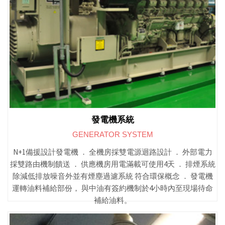
發電機系統
GENERATOR SYSTEM
N+1備援設計發電機 ． 全機房採雙電源迴路設計 ． 外部電力
採雙路由機制饋送 ． 供應機房用電滿載可使用4天 ． 排煙系統
除減低排放噪音外並有煙塵過濾系統 符合環保概念 ． 發電機
運轉油料補給部份， 與中油有簽約機制於4小時內至現場待命
補給油料。