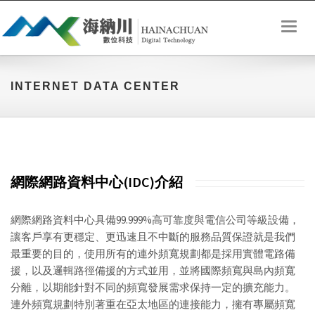
Toggl
naviga
INTERNET DATA CENTER
網際網路資料中心(IDC)介紹
網際網路資料中心具備99.999%高可靠度與電信公司等級設備，
讓客戶享有更穩定、更迅速且不中斷的服務品質保證就是我們
最重要的目的，使用所有的連外頻寬規劃都是採用實體電路備
援，以及邏輯路徑備援的方式並用，並將國際頻寬與島內頻寬
分離，以期能針對不同的頻寬發展需求保持一定的擴充能力。
連外頻寬規劃特別著重在亞太地區的連接能力，擁有專屬頻寬