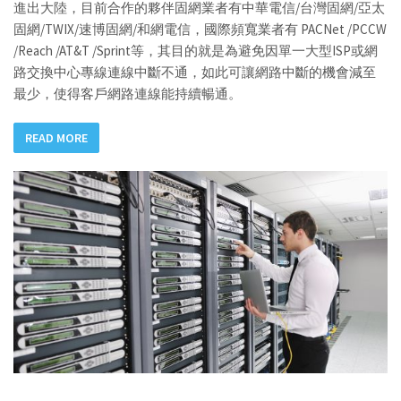
進出大陸，目前合作的夥伴固網業者有中華電信/台灣固網/亞太
固網/TWIX/速博固網/和網電信，國際頻寬業者有 PACNet /PCCW
/Reach /AT&T /Sprint等，其目的就是為避免因單一大型ISP或網
路交換中心專線連線中斷不通，如此可讓網路中斷的機會減至
最少，使得客戶網路連線能持續暢通。
READ MORE