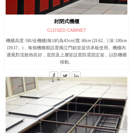
封閉式機櫃
CLOSED CABINET
機櫃高度: 58U全機櫃(每U約為4.5cm)寬: 60cm (23.62」) 深: 100cm
(39.37」)，每個機櫃都設置獨立門鎖並提供承板使用。機櫃內
通風對流散熱良好，底部及上層皆設置防震固定架，以防機櫃
移動。