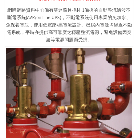
網際網路資料中心備有雙迴路且採N+1備援的自動整流濾波不
斷電系統(AVR/on Line UPS)，不斷電系統使用專業的免加水、
免保養電瓶，使用低電壓/高電流設計。機房內電源均經過不斷
電系統，平時亦提供高可靠度之穩壓整流電源，避免設備因突
波等電源問題而受損。