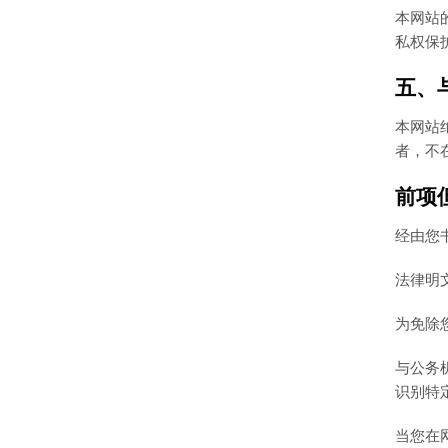
本网站
私权保
五、
本网站
者，不
前项
经由您
法律明
为免除
与公务
识别特
当您在