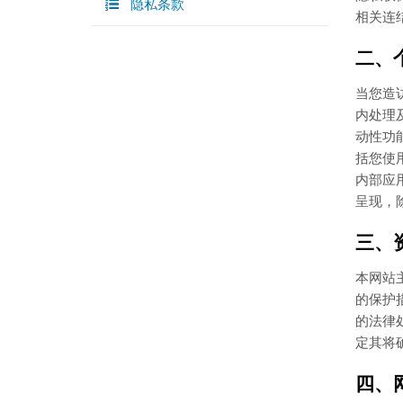
隐私条款
相关连
二、
当您造
内处理
动性功
括您使
内部应
呈现，
三、
本网站
的保护
的法律
定其将
四、