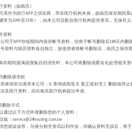
 医疗资料（如病历）
司系作为医疗APP之供应商，而非医疗机构本身，故病历保存期间
通常为10年至15年），由本公司仅配合医疗机构提供资讯，无保存义
帐号资料
) 本公司于APP存续期间内保存帐号资料，但将于帐号删除后180天内
) 帐号资料与病历资料各自独立，故使用者将帐号删除后，病历之保
 当保存期间届满或搜集目的消失时，本公司将删除或匿名化处理相关资
 资料删除请求权
) 使用者得依法请求本公司：A. 查询或阅览 B. 更正或补充 C. 删除
) 如涉及医疗资料，应向相关医疗机构提出申请。
资料删除方式
以通过以下方式申请删除您的个人资料：
箱：service@24hosting.com.tw
供您就诊诊所，与身分相关资讯以利作业，待确认资料无误后，将于 