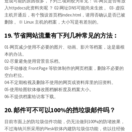
造成可能的原因很多，下列三项则较为常见： 01‧网页是否有放
入httpdocs此资料夹呢 ？ 02‧网址DNS可能尚未生效 。 03‧ 虚拟
主机开通后，有个预设首页档index.html，请用否确认是否已被
删除 。※ Linux 主机的档案，大小写是有差别的。
19. 节省网站流量有下列几种常见的方法︰
01‧网页减少使用不必要的图片、动画、影片等档案，这是最根
本的办法。
02‧尽量避免使用背景音乐档。
03‧手动修改 FrontPage 等软体制作的网页档案，删除不必要的
空白栏位。
04‧不定期检视及删除不使用的网页或资料库里的旧资料。
05‧使用绘图软体修改图档解析度及档案大小。
06‧不提供档案给访客下载。
20. 邮件可不可以100%的挡垃圾邮件吗？
目前市面上的防垃圾信件功能，仍无法做到100%的防堵效果，
不过海纳川所采用的Plesk软体内建防垃圾信功能，依以往经验