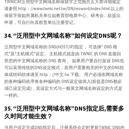
TWNIC对泛用型中文网域名称保留字之范围共五大类详细规定
请参照 http：//www.twnic.net.tw/DN/resword/index.html 以上的
保留字假如所属机关单位如教育部电算中心、研考会…欲提出
申请，可自行向其权责单位注册登记。
34. “泛用型中文网域名称”如何设定DNS呢？
泛用型中文网域名称的 DNS(HOST/IP)指定， 可选择“ DNS 模
式”及“主机模式”设定。 主机模式就是由 TWNIC 的 DNS 直接回
答您的中文网域名称的 DNS 查询 。 如果用户要自行架设 DNS也
可以采用传统的DNS设定模式，若用户需要相关的中文的DNS软
体或转码软体请至 http：//中文.tw 下载。 用户必须依网域名称
的各种编码依序将各种编码的 DNS设定值填入(前提是DNS都必
须己设定完成)，其设定方式与一般英文网域名称设定的方式是
一样的。
35. “泛用型中文网域名称”DNS指定后,需要多
久时间才能生效？
当用户设定完成DNS指定后，注册系统会定时更新TWNIC DNS的